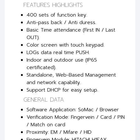
FEATURES HIGHLIGHTS
400 sets of function key.
Anti-pass back / Anti duress.
Basic Time attendance (First IN / Last
OUT).
Color screen with touch keypad.
LOGs data real time PUSH.
Indoor and outdoor use (IP65
certificated).
Standalone, Web-Based Management
and network capability.
Support DHCP for easy setup.
GENERAL DATA
Software Application: SoMac / Browser
Verification Mode: Fingervein / Card / PIN
/ Match on card
Proximity: EM / Mifare / HID
Fingervein Module: HITACHI H1EAX