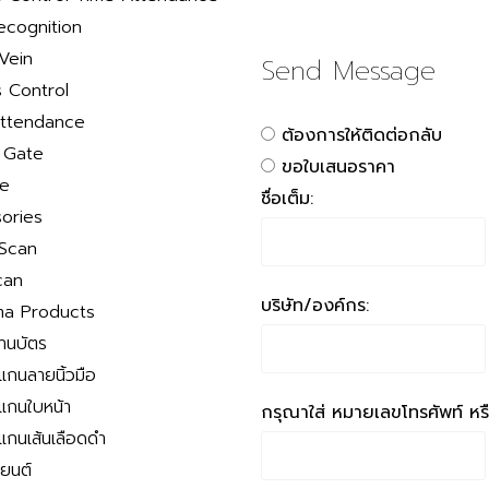
ecognition
Vein
Send Message
 Control
ttendance
ต้องการให้ติดต่อกลับ
r Gate
ขอใบเสนอราคา
le
ชื่อเต็ม:
ories
 Scan
can
บริษัท/องค์กร:
a Products
่านบัตร
สแกนลายนิ้วมือ
สแกนใบหน้า
กรุณาใส่ หมายเลขโทรศัพท์ หรือ
สแกนเส้นเลือดดำ
ถยนต์