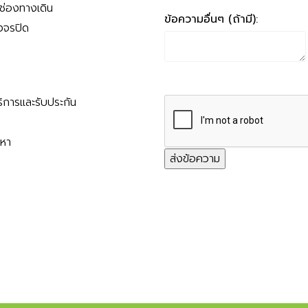
นช่องทางเดิน
ข้อความอื่นๆ (ถ้ามี):
งจรปิด
ริการและรับประกัน
ญหา