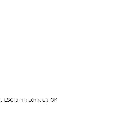
่ม ESC ถ้าทำต่อให้กดปุ่ม OK