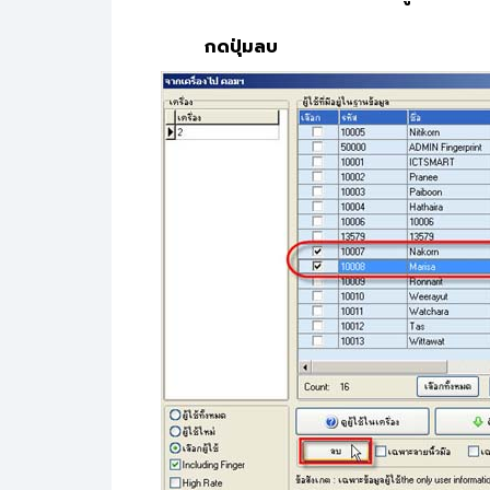
กดปุ่มลบ